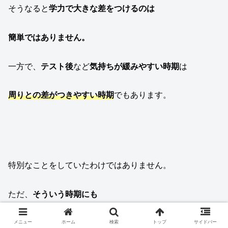
そうなると
学力で大きな差をつけるのは
簡単ではありません。
一方で、
テスト後
など
気持ちが緩みやすい時期
は
周りとの差がつきやすい時期
でもあります。
特別なことをしていたわけではありません。
ただ、
そういう時期にも
普段と変わらず机に向かっていただけ
です。
メニュー
ホーム
検索
トップ
サイドバー