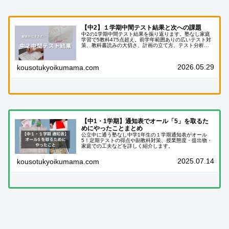
【中2】１学期中間テスト結果と次への課題
中2の1学期中間テスト結果を振り返ります。塾なし家庭
学習で5教科475点超え。前学年範囲ありの広いテスト対
策、教科書読みの大切さ、計画の立て方、テスト分析、
夏休みに向けた先取り学習について母親目線で書きまし
た。
2026.05.29
kousotukyoikumama.com
【中1・1学期】通知表でオール「5」を取るた
めにやったことまとめ
公立中に通う塾なし中学1年生の１学期通知表がオール
5！定期テストの得点や副教科対策、授業態度・提出物・
家庭での工夫などを詳しく紹介します。
2025.07.14
kousotukyoikumama.com