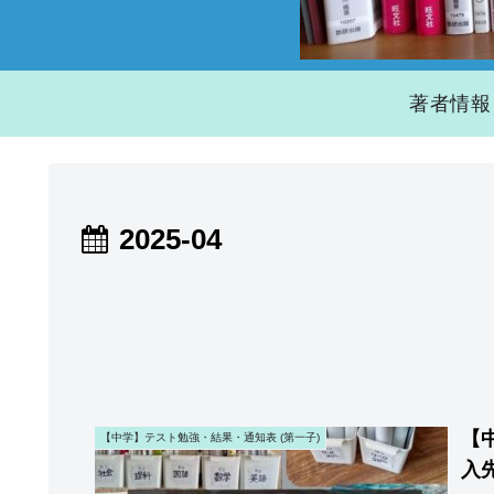
著者情報
2025-04
【
【中学】テスト勉強・結果・通知表 (第一子)
入