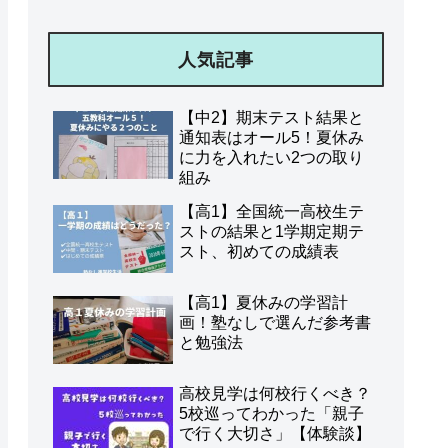
人気記事
【中2】期末テスト結果と
通知表はオール5！夏休み
に力を入れたい2つの取り
組み
【高1】全国統一高校生テ
ストの結果と1学期定期テ
スト、初めての成績表
【高1】夏休みの学習計
画！塾なしで選んだ参考書
と勉強法
高校見学は何校行くべき？
5校巡ってわかった「親子
で行く大切さ」【体験談】