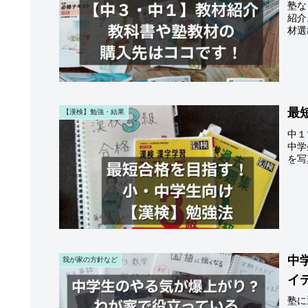
塾な
紹介
材選
最
【漢検】勉強・結果
中１
中学
を写
中
我が家の方針など
イ
塾に