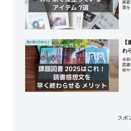
家庭
選を
【
我が家の方針など
わ
令和
図書
術や
スポ