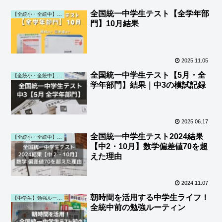
全国統一中学生テスト【全学年部
【全統小・全統中】勉強・結果 (第一子)
門】10月結果
2025.11.05
全国統一中学生テスト【5月・全
【全統小・全統中】勉強・結果 (第一子)
学年部門】結果｜中3の模試記録
2025.06.17
全国統一中学生テスト2024結果
【全統小・全統中】勉強・結果 (第一子)
【中2・10月】数学偏差値70を超
えた理由
2024.11.07
朝時間を活用する中学生ライフ！
【中学生】勉強ルーティン (第一子)
全統中前の勉強ルーティン