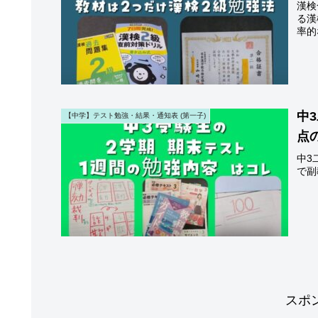
漢検
る漢
率的
中
【中学】テスト勉強・結果・通知表 (第一子)
点
中3
で副
スポ