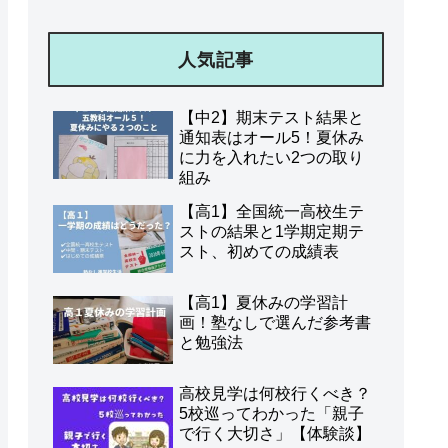
人気記事
【中2】期末テスト結果と
通知表はオール5！夏休み
に力を入れたい2つの取り
組み
【高1】全国統一高校生テ
ストの結果と1学期定期テ
スト、初めての成績表
【高1】夏休みの学習計
画！塾なしで選んだ参考書
と勉強法
高校見学は何校行くべき？
5校巡ってわかった「親子
で行く大切さ」【体験談】