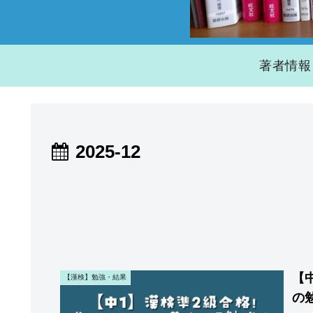
著者情報
2025-12
【
【漢検】勉強・結果
の