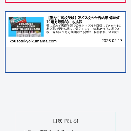
【塾なし高校受験】私立2校の合否結果 偏差値
70超え最難関にも挑戦
塾に通わず家庭学習で公立トップ校を目指してきた中3の
私立高校受験結果をご報告します。倍率3〜4倍の私立2
校、偏差値70超え最難関にも挑戦。特待合格、過去問15
年分二周、言霊の力、受験のリアルを綴ります。
2026.02.17
kousotukyoikumama.com
目次