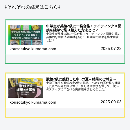
⇩それぞれの結果はこちら⇩
中学生が英検2級に一発合格！ライティング＆面
接を独学で乗り超えた方法とは？
中学生が英検2級に一発合格！ライティングと面接対策の
具体的な学習法や教材を紹介。短期間で結果を出す秘訣
とは？
2025.07.23
kousotukyoikumama.com
数検2級に挑戦した中3の夏～結果のご報告～
中学三年生が数学検定2級に挑戦！初めての不合格を経験
した夏の記録と振り返り。悔しさや学びを通して、次へ
のステップにつなげる実体験をまとめました。
2025.09.03
kousotukyoikumama.com