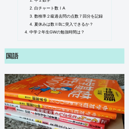
白チャート数ⅠA
数検準２級過去問の点数７回分を記録
夏休みは数ⅡBに突入できるか？
中学２年生GWの勉強時間は？
国語