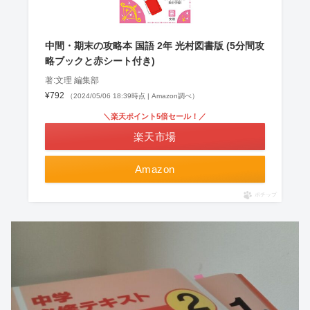
中間・期末の攻略本 国語 2年 光村図書版 (5分間攻
略ブックと赤シート付き)
著:文理 編集部
¥792
（2024/05/06 18:39時点 | Amazon調べ）
＼楽天ポイント5倍セール！／
楽天市場
Amazon
ポチップ