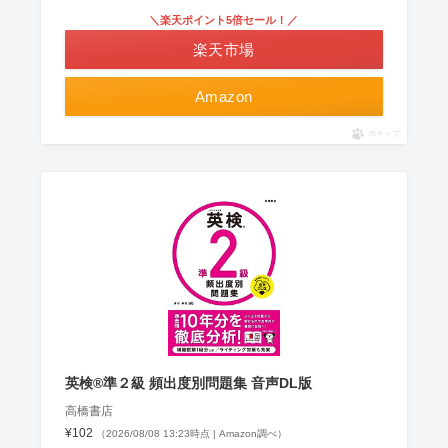
＼楽天ポイント5倍セール！／
楽天市場
Amazon
ポチップ
英検®準２級 頻出度別問題集 音声DL版
高橋書店
¥102
（2026/08/08 13:23時点 | Amazon調べ）