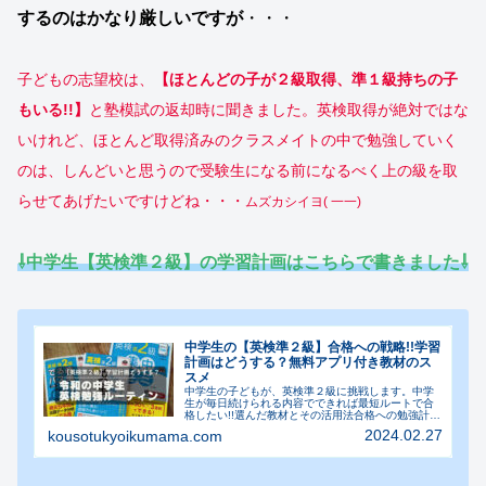
するのはかなり厳しいですが
・・・
子どもの志望校は、
【ほとんどの子が２級取得、準１級持ちの子
もいる!!】
と塾模試の返却時に聞きました。英検取得が絶対ではな
いけれど、ほとんど取得済みのクラスメイトの中で勉強していく
のは、しんどいと思うので受験生になる前になるべく上の級を取
らせてあげたいですけどね・・・
ムズカシイヨ( 一一)
⇩中学生【英検準２級】の学習計画はこちらで書きました⇩
中学生の【英検準２級】合格への戦略!!学習
計画はどうする？無料アプリ付き教材のス
スメ
中学生の子どもが、英検準２級に挑戦します。中学
生が毎日続けられる内容でできれば最短ルートで合
格したい!!選んだ教材とその活用法合格への勉強計画
をまとめました。
2024.02.27
kousotukyoikumama.com