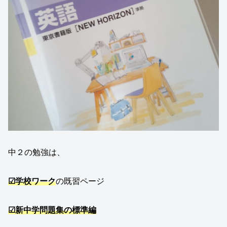
中２の勉強は、
☑学校ワーク
の既習ページ
☑新中学問題集の標準編