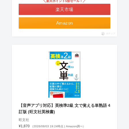
＼楽天ポイント5倍セール！／
楽天市場
Amazon
ポチップ
【音声アプリ対応】英検準2級 文で覚える単熟語 4
訂版 (旺文社英検書)
旺文社
¥1,870
（2026/08/03 19:24時点 | Amazon調べ）