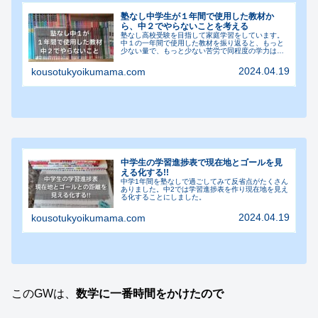
塾なし中学生が１年間で使用した教材か
ら、中２でやらないことを考える
塾なし高校受験を目指して家庭学習をしています。
中１の一年間で使用した教材を振り返ると、もっと
少ない量で、もっと少ない苦労で同程度の学力はつ
いたんじゃないだろうか？
2024.04.19
kousotukyoikumama.com
中学生の学習進捗表で現在地とゴールを見
える化する!!
中学1年間を塾なしで過ごしてみて反省点がたくさん
ありました。中2では学習進捗表を作り現在地を見え
る化することにしました。
2024.04.19
kousotukyoikumama.com
このGWは、
数学に一番時間をかけたので