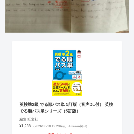
英検準2級 でる順パス単 5訂版（音声DL付） 英検
でる順パス単シリーズ（5訂版）
編集:旺文社
¥1,238
（2026/08/10 12:23時点 | Amazon調べ）