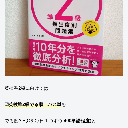
英検準2級に向けては
☑英検準2級でる順
パス単
を
でる度A,B,Cを毎日１つずつ(
400単語程度
)と