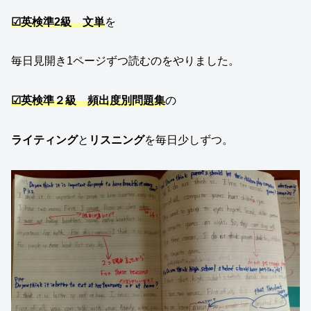
☑英検準2級 文単
を
毎日見開き1ページずつ読むのをやりました。
☑英検準２級 頻出度別問題集
の
ライティング
と
リスニング
を毎日少しずつ。