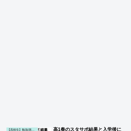
高1春のスタサポ結果と入学後に
【高校生】勉強(第一子)