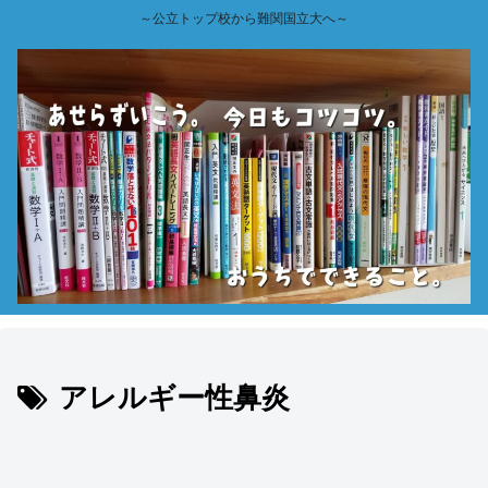
～公立トップ校から難関国立大へ～
アレルギー性鼻炎