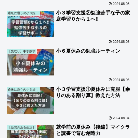
2024.08.08
小３学習支援②勉強苦手な子の家
通級に通うの小３姪の学習サポート
庭学習０から１へ!!
2024.08.08
小６夏休みの勉強ルーティン
【先取り】中学数学
2024.08.06
小３学習支援①夏休みに克服【余
通級に通うの小３姪の学習サポート
りのある割り算】教えた方法
2024.08.04
就学前の夏休み【後編】マイクラ
【新聞のある生活】
と読書で育む創造力