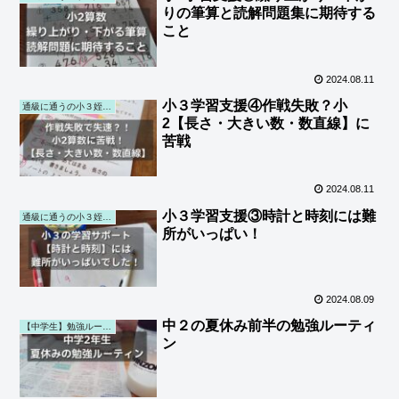
りの筆算と読解問題集に期待する
こと
2024.08.11
小３学習支援④作戦失敗？小
通級に通うの小３姪の学習サポート
2【長さ・大きい数・数直線】に
苦戦
2024.08.11
小３学習支援③時計と時刻には難
通級に通うの小３姪の学習サポート
所がいっぱい！
2024.08.09
中２の夏休み前半の勉強ルーティ
【中学生】勉強ルーティン (第一子)
ン