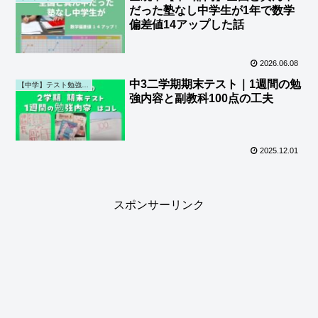
だった塾なし中学生が1年で数学
偏差値14アップした話
2026.06.08
中3二学期期末テスト｜1週間の勉
【中学】テスト勉強・結果・通知表 (第一子)
強内容と副教科100点の工夫
2025.12.01
スポンサーリンク