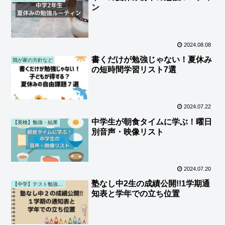
ン
2024.08.08
書くだけが勉強じゃない！夏休み
我が家の方針など
の短時間学習リスト7選
2024.07.22
中学生が朝食タイムに学ぶ！曜日
【英検】勉強・結果
別音声・映像リスト
2024.07.20
塾なし中2生の成績公開!!1学期通
【中学】テスト勉強・結果・通知表 (第一子)
知表と学年での立ち位置