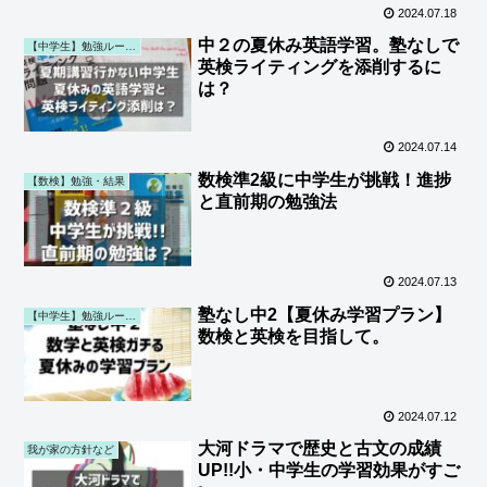
2024.07.18
中２の夏休み英語学習。塾なしで
【中学生】勉強ルーティン (第一子)
英検ライティングを添削するに
は？
2024.07.14
数検準2級に中学生が挑戦！進捗
【数検】勉強・結果
と直前期の勉強法
2024.07.13
塾なし中2【夏休み学習プラン】
【中学生】勉強ルーティン (第一子)
数検と英検を目指して。
2024.07.12
大河ドラマで歴史と古文の成績
我が家の方針など
UP!!小・中学生の学習効果がすご