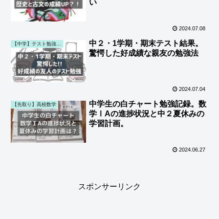
い
2024.07.08
中２・1学期・期末テスト結果。
【中学】テスト勉強・結果・通知表 (第一子)
驚愕した好成績な親友の勉強法
2024.07.04
中学生の白チャート勉強記録。数
【先取り】高校数学
学ⅠAの進捗状況と中２夏休みの
学習計画。
2024.06.27
スポンサーリンク