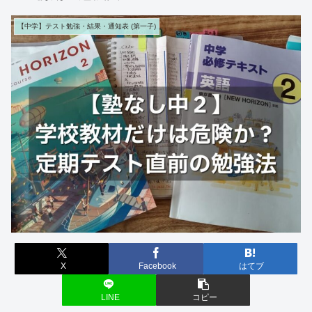
【中学】テスト勉強・結果・通知表 (第一子)
X
Facebook
はてブ
LINE
コピー