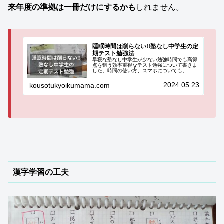
来年度の準拠は一冊だけにするかも
しれません。
睡眠時間は削らない!!塾なし中学生の定
期テスト勉強法
早寝な塾なし中学生が少ない勉強時間でも高得
点を狙う効率重視なテスト勉強について書きま
した。時間の使い方、スマホについても。
2024.05.23
kousotukyoikumama.com
漢字学習の工夫