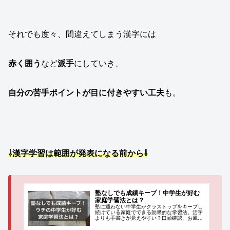
それでも度々、間違えてしまう漢字には
赤く囲う
など
派手
にしていき、
自分の苦手ポイントが目に付きやすい工夫
も。
⇩漢字学習は範囲が発表になる前から⇩
塾なしでも成績キープ！中学生が好む
家庭学習法とは？
塾に通わない中学生がクラストップをキープし
続けている家庭でできる効果的な学習法。活字
よりも手書きが覚えやすい？口頭確認、お風呂
教材を活用するとは？