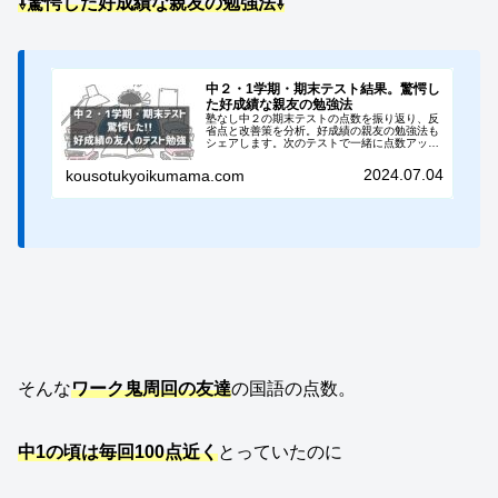
⇩驚愕した好成績な親友の勉強法⇩
中２・1学期・期末テスト結果。驚愕し
た好成績な親友の勉強法
塾なし中２の期末テストの点数を振り返り、反
省点と改善策を分析。好成績の親友の勉強法も
シェアします。次のテストで一緒に点数アップ
を目指しましょう。
2024.07.04
kousotukyoikumama.com
そんな
ワーク鬼周回の友達
の国語の点数。
中1の頃は毎回100点近く
とっていたのに