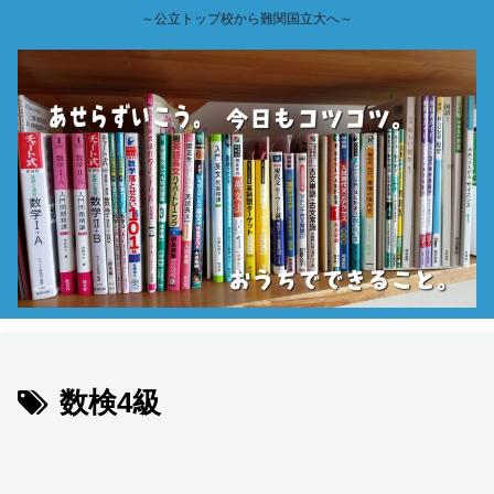
～公立トップ校から難関国立大へ～
数検4級