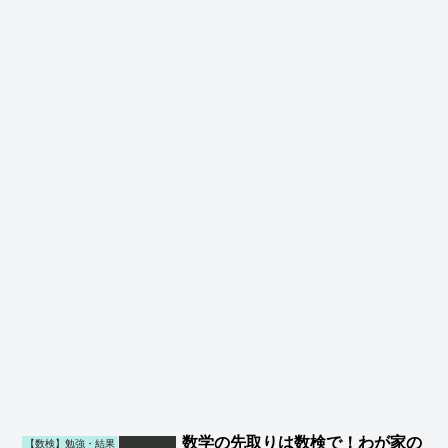
数学の先取りは数検で！わが家の
【数検】勉強・結果