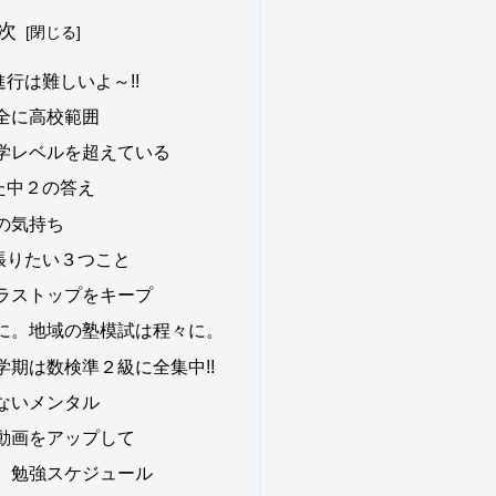
次
行は難しいよ～!!
全に高校範囲
学レベルを超えている
た中２の答え
の気持ち
張りたい３つこと
ラストップをキープ
に。地域の塾模試は程々に。
学期は数検準２級に全集中!!
ないメンタル
動画をアップして
】勉強スケジュール