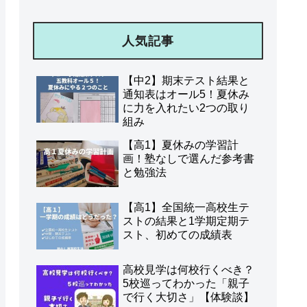
人気記事
【中2】期末テスト結果と
通知表はオール5！夏休み
に力を入れたい2つの取り
組み
【高1】夏休みの学習計
画！塾なしで選んだ参考書
と勉強法
【高1】全国統一高校生テ
ストの結果と1学期定期テ
スト、初めての成績表
高校見学は何校行くべき？
5校巡ってわかった「親子
で行く大切さ」【体験談】