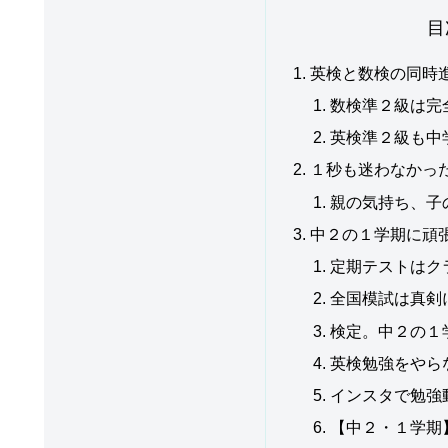
目
英検と数検の同時進
数検準２級は完
英検準２級も中
１秒も迷わなかっ
親の気持ち、子
中２の１学期に頑
定期テストはク
全国模試は真剣
検定。中２の１
英検勉強をやら
インスタで勉強
【中２・１学期