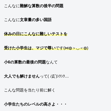
こんなに
難解な算数の後半の問題
こんなに
文章量の多い国語
休みの日にこんなに難しいテストを
受けた小学生は、マジで尊い
です(⋈◍＞◡＜◍)
小6の算数の最後の問題
なんて
大人でも解けません
って( ﾉД`)ｼｸｼｸ…
こんな問題を当たり前に解く
小学生
たちのレベルの高さよ・・・