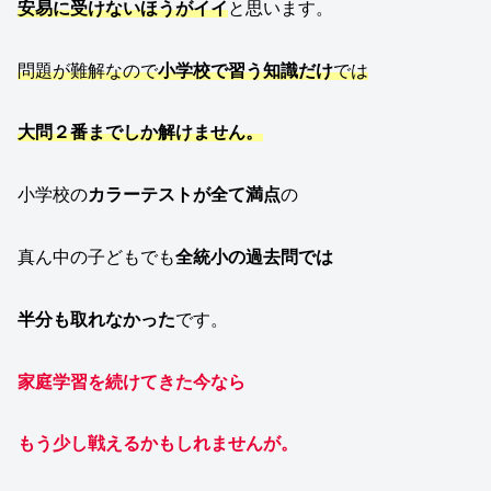
安易に受けないほうが
イイ
と思います。
問題が難解なので
小学校で習う知識だけ
では
大問２番までしか解けません。
小学校の
カラーテストが全て満点
の
真ん中の子どもでも
全統小の過去問では
半分も取れなかった
です。
家庭学習を続けてき
た
今なら
もう少し戦えるかもしれませんが。