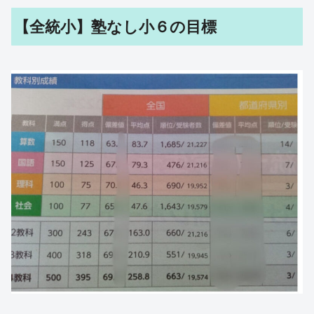
【全統小】塾なし小６の目標