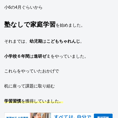
小6の4月ぐらいから
塾なしで家庭学習
を始めました。
それまでは、
幼児期
は
こどもちゃれんじ
。
小学校６年間
は
進研ゼミ
をやっていました。
これらをやっていたおかげで
机に座って課題に取り組む
学習習慣
を獲得していました。