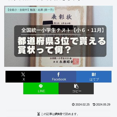
【全統小・全統中】勉強・結果 (第一子)
X
Facebook
はてブ
LINE
コピー
2024.02.25
2024.05.29
この記事は
約6分
で読めます。