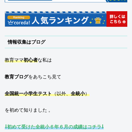
情報収集はブログ
教育ママ
初心者
な私は
教育ブログ
をあちこち見て
全国統一小学生テスト
（以外、
全統小
）
を初めて知りました 。
⇩初めて受けた全統小６年６月の成績はコチラ⇩