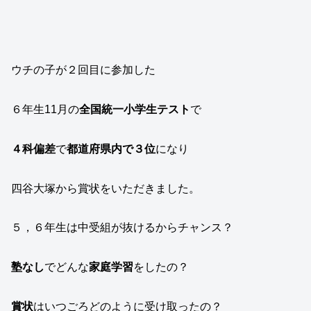
ウチの子が２回目に参加した
６年生11月の
全国統一小学生テスト
で
４科偏差
で
都道府県内で３位
になり
四谷大塚から賞状をいただきました。
５，６年生は中受組が抜けるからチャンス？
塾なし
でどんな
家庭学習
をしたの？
賞状
はいつごろどのように受け取ったの？