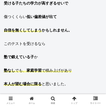
受ける子たちの学力が高すぎるせいで
傷つくくらい
低い偏差値が出て
自信を無くしてしまう
かもしれません。
このテストを受けるなら
塾で鍛えている子
か
塾なし
でも、
家庭学習
で積み上げがあり
本人が望む場合に限る
と思いました。
我が家は、まん中の子どもが
メニュー
ホーム
検索
トップ
サイドバー