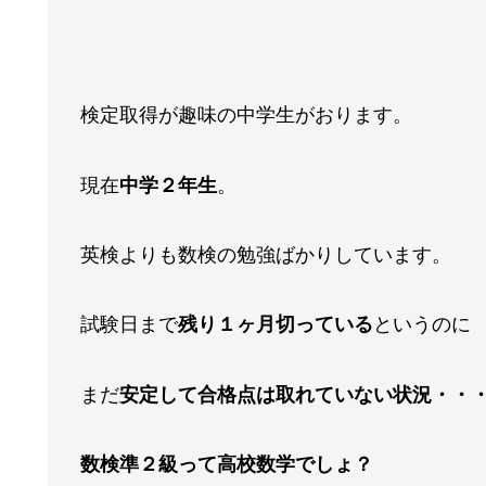
検定取得が趣味の中学生がおります。
現在
中学２年生
。
英検よりも数検の勉強ばかりしています。
試験日まで
残り１ヶ月切っている
というのに
まだ
安定して合格点は取れていない状況・・
数検準２級って高校数学でしょ？