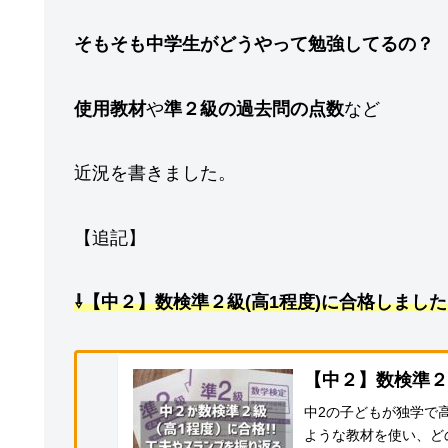
そもそも中学生がどうやって勉強してるの？
使用教材
や
準２級の過去問の点数
など
近況を書きました。
【追記】
⇩【中２】数検準２級(高1程度)に合格しました
【中２】数検準２
中2の子どもが独学で
ような教材を使い、ど