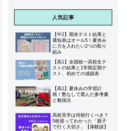
人気記事
【中2】期末テスト結果と
通知表はオール5！夏休み
に力を入れたい2つの取り
組み
【高1】全国統一高校生テ
ストの結果と1学期定期テ
スト、初めての成績表
【高1】夏休みの学習計
画！塾なしで選んだ参考書
と勉強法
高校見学は何校行くべき？
5校巡ってわかった「親子
で行く大切さ」【体験談】