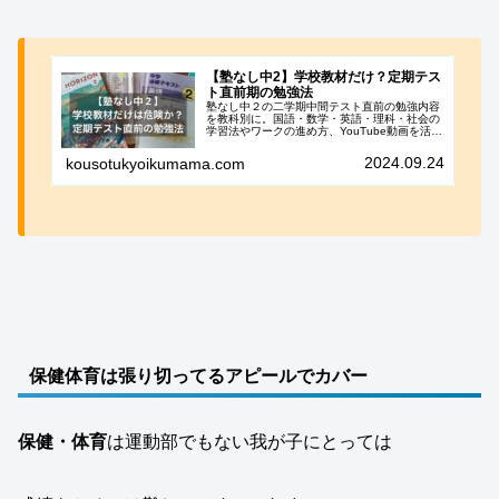
【塾なし中2】学校教材だけ？定期テス
ト直前期の勉強法
塾なし中２の二学期中間テスト直前の勉強内容
を教科別に。国語・数学・英語・理科・社会の
学習法やワークの進め方、YouTube動画を活用
した暗記法。
2024.09.24
kousotukyoikumama.com
保健体育は張り切ってるアピールでカバー
保健・体育
は運動部でもない我が子にとっては