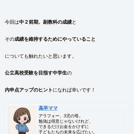
今回は
中２前期、副教科の成績
と
その
成績を維持するためにやっていること
についても触れたいと思います。
公立高校受験を目指す中学生
の
内申点アップのヒント
になれば幸いです！
高卒ママ
アラフォー、3児の母。
勉強は得意じゃないけれど、
できるだけお金をかけずに
子どもたちの未来を広げたい。