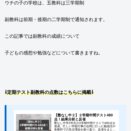
ウチの子の学校は、五教科は三学期制
副教科は前期・後期の二学期制で通知されます。
この記事では副教科の成績について
子どもの感想や勉強などについて書きますね。
⇩定期テスト副教科の点数
は
こちらに
掲載⇩
【塾なし中２】２学期中間テスト480
点！結果分析と反省
塾なし中学2年生が2学期中間テストで480点を
達成。忙しい学校行事の合間に行った勉強法や
各教科での失点理由を振り返り、反省をまとめ