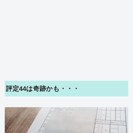
評定44は奇跡かも・・・