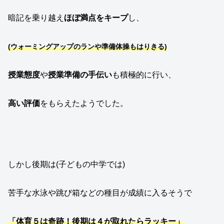
暗記を乗り越え
ほぼ満点をキープ
し、
(ウォーミングアップのランや準備体操もはりきる)
授業態度
や
授業準備の手伝い
も積極的に行い、
高い評価
をもらえたようでした。
しかし後期は(子どもの中学では)
苦手な水泳や跳び箱などの種目が成績に入るそうで
「体育５は奇跡！後期は４が取れたらラッキー」