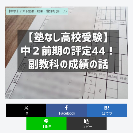
【中学】テスト勉強・結果・通知表 (第一子)
X
Facebook
はてブ
LINE
コピー