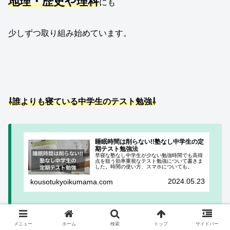
地理・歴史や理科
にも
少しずつ取り組み始めています。
⇩誰よりも寝ている中学生のテスト勉強⇩
睡眠時間は削らない!!塾なし中学生の定
期テスト勉強法
早寝な塾なし中学生が少ない勉強時間でも高得
点を狙う効率重視なテスト勉強について書きま
した。時間の使い方、スマホについても。
2024.05.23
kousotukyoikumama.com
メニュー
ホーム
検索
トップ
サイドバー